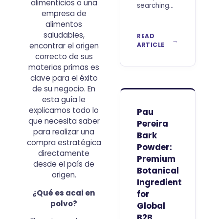
alimenticios o una
searching
empresa de
to Buy Best
alimentos
Acai Berry
Powder
saludables,
READ
Wholesale
encontrar el origen
ARTICLE
should look
correcto de sus
beyond
materias primas es
price per
clave para el éxito
kilogram.
de su negocio. En
For
professional
esta guía le
buyers, the
explicamos todo lo
Pau
real value
que necesita saber
Pereira
of an acai
para realizar una
Bark
ingredient
compra estratégica
Powder:
directamente
Premium
desde el país de
Botanical
origen.
Ingredient
¿Qué es acai en
for
polvo?
Global
B2B