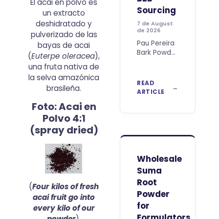
El acai en polvo es
Sourcing
un extracto
deshidratado y
7 de August
de 2026
pulverizado de las
Pau Pereira
bayas de acai
Bark Powder
(
Euterpe oleracea
),
is a
una fruta nativa de
distinctive
la selva amazónica
botanical
READ
brasileña.
raw
ARTICLE
material
Foto: Acai en
associated
Polvo 4:1
with Brazil’s
rich plant
(spray dried)
biodiversity
and
increasingly
Wholesale
relevant to
Suma
companies
Root
searching
(
Four kilos of fresh
for
Powder
acai fruit go into
differentiated
for
every kilo of our
natural
Formulators,
powder
)