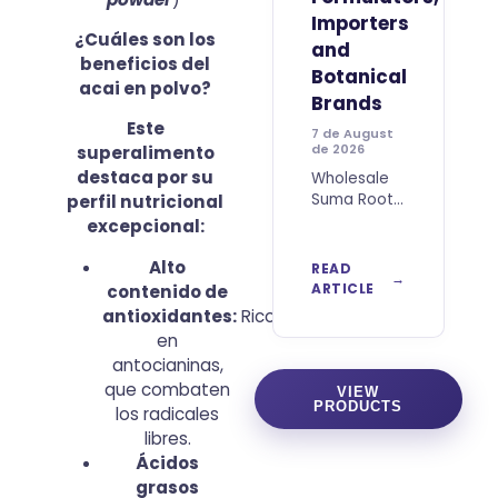
Importers
¿Cuáles son los
and
beneficios del
Botanical
acai en polvo?
Brands
Este
7 de August
de 2026
superalimento
destaca por su
Wholesale
Suma Root
perfil nutricional
Powder
excepcional:
from Brazil
for B2B
Alto
READ
Buyers
ARTICLE
contenido de
Wholesale
antioxidantes:
Rico
Suma Root
en
Powder
antocianinas,
from Brazil
que combaten
is a
VIEW
PRODUCTS
botanical
los radicales
ingredient
libres.
obtained
Ácidos
from dried
grasos
and finely