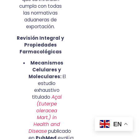
cumpla con todas
las normativas
aduaneras de
exportación.
Revisión Integral y
Propiedades
Farmacológicas
Mecanismos
Celulares y
Moleculares:
El
estudio
exhaustivo
titulado
Açaí
(Euterpe
oleracea
Mart.) in
EN
Health and
Disease
publicado
en
PubMed
evalúa